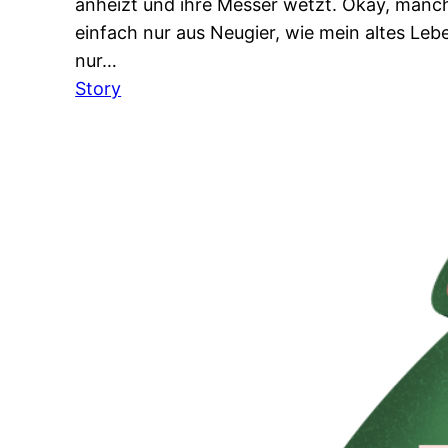
anheizt und ihre Messer wetzt. Okay, manc
einfach nur aus Neugier, wie mein altes Le
nur…
:
Story
Vegane
Grillsaison