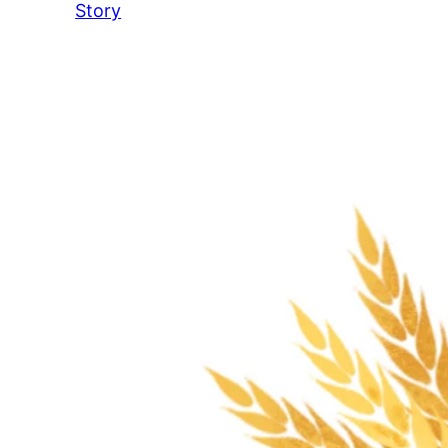
:
Story
Advent
mit
Happy
End