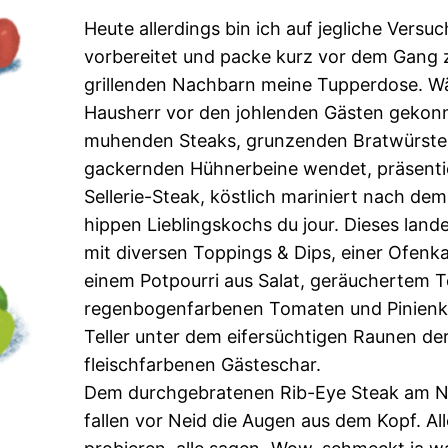
Heute allerdings bin ich auf jegliche Vers
vorbereitet und packe kurz vor dem Gang 
grillenden Nachbarn meine Tupperdose. W
Hausherr vor den johlenden Gästen gekonn
muhenden Steaks, grunzenden Bratwürste
gackernden Hühnerbeine wendet, präsenti
Sellerie-Steak, köstlich mariniert nach de
hippen Lieblingskochs du jour. Dieses lan
mit diversen Toppings & Dips, einer Ofenka
einem Potpourri aus Salat, geräuchertem T
regenbogenfarbenen Tomaten und Pinienk
Teller unter dem eifersüchtigen Raunen de
fleischfarbenen Gästeschar.
Dem durchgebratenen Rib-Eye Steak am N
fallen vor Neid die Augen aus dem Kopf. Al