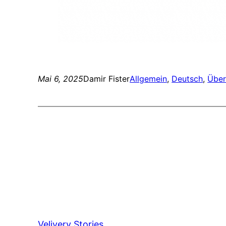
Mai 6, 2025
Damir Fister
Allgemein
, 
Deutsch
, 
Über
Velivery Stories