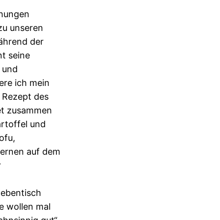
uchungen
zu unseren
ährend der
t seine
 und
ere ich mein
m Rezept des
det zusammen
rtoffel und
ofu,
ernen auf dem
r
ebentisch
le wollen mal