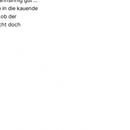
ahnsinnig gut“…
e in die kauende
 ob der
icht doch