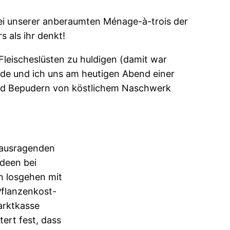
bei unserer anberaumten Ménage-à-trois der
 als ihr denkt!
 Fleischeslüsten zu huldigen (damit war
nde und ich uns am heutigen Abend einer
 und Bepudern von köstlichem Naschwerk
erausragenden
deen bei
n losgehen mit
Pflanzenkost-
arktkasse
tert fest, dass